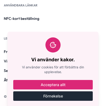
ANVÄNDBARA LÄNKAR
NFC-kort beställning
LEGALISERADE
Frågor
Vi använder kakor.
Villkor och villkor
Vi använder cookies för att förbättra din
Sekretesspolicy
upplevelse.
Återbetalningspolicy
Acceptera allt
Förnekelse
© Upphovsrätt 2026. Alla rättigheter förbehållna DgBiz.