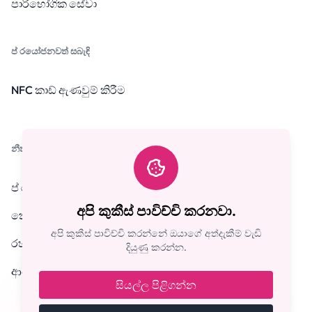
පාරිභෝගික සේවා
ප් රයෝජනවත් සබැඳි
NFC කාඩ් ඇණවුම් කිරීම
නීතිමය
ප් රවෘත්ති
අපි කුකීස් පාවිච්චි කරනවා.
කොන්දේසි සහ කොන්දෙසි
අපි කුකීස් පාවිච්චි කරන්නේ ඔයාගේ අත්දැකීම් වැඩි
රහස් යතා ප් රතිපත්තිය
දියුණු කරන්න.
ආපසු ගෙවීමේ ප් රතිපත්තිය
සියල්ල පිළිගන්න