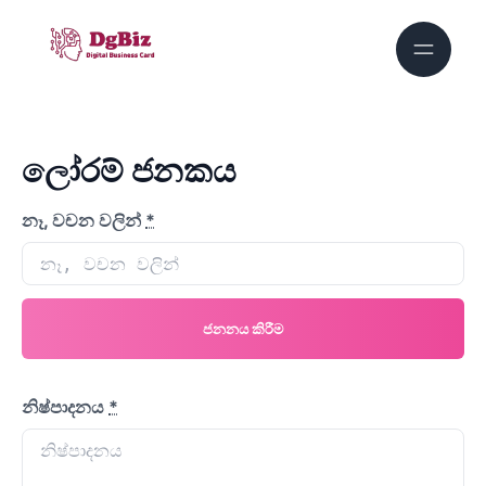
ලෝරම් ජනකය
නෑ, වචන වලින්
*
ජනනය කිරීම
නිෂ්පාදනය
*