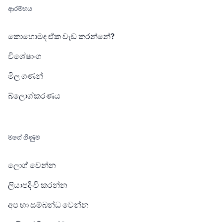
ආරම්භය
කොහොමද ඒක වැඩ කරන්නේ?
විශේෂාංග
මිල ගණන්
බ්ලොග්කරණය
මගේ ගිණුම
ලොග් වෙන්න
ලියාපදිංචි කරන්න
අප හා සම්බන්ධ වෙන්න