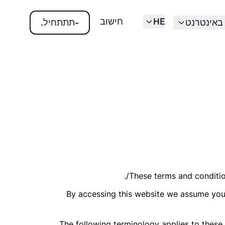
HE
חישוב
באינטרנט
-תתתחיל.
These terms and condition
By accessing this website we assume you 
The following terminology applies to these