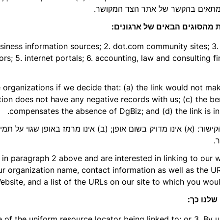
ג) מתאים בהקשר של אתר הצד המקושר.
 מהסוגים הבאים של ארגונים:
iness information sources; 2. dot.com community sites; 3. 
utors; 5. internet portals; 6. accounting, law and consulting f
 organizations if we decide that: (a) the link would not ma
ion does not have any negative records with us; (c) the bene
compensates the absence of DgBiz; and (d) the link is in
ישור: (א) אינו מדויק בשום אופן; (ב) אינו מרמז באופן שגוי על תמ
.
d in paragraph 2 above and are interested in linking to our
r organization name, contact information as well as the UR
ebsite, and a list of the URLs on our site to which you woul
שלנו כך:
se of the uniform resource locator being linked to; or 3. By