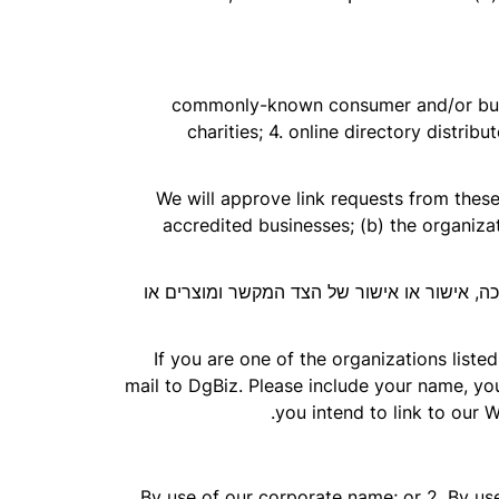
1. commonly-known consumer and/or bus
charities; 4. online directory distrib
We will approve link requests from these
accredited businesses; (b) the organizat
יכה, אישור או אישור של הצד המקשר ומוצרים או
If you are one of the organizations liste
mail to DgBiz. Please include your name, you
you intend to link to our W
1. By use of our corporate name; or 2. By u