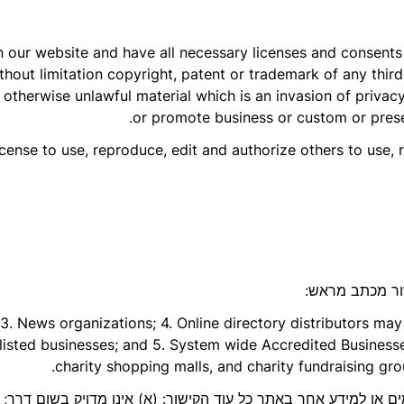
 on our website and have all necessary licenses and consen
without limitation copyright, patent or trademark of any th
r otherwise unlawful material which is an invasion of privac
or promote business or custom or presen
cense to use, reproduce, edit and authorize others to use
שור מכתב מראש:
 3. News organizations; 4. Online directory distributors ma
 listed businesses; and 5. System wide Accredited Businesse
charity shopping malls, and charity fundraising gr
ם או למידע אחר באתר כל עוד הקישור: (א) אינו מדויק בשום דרך; (ב